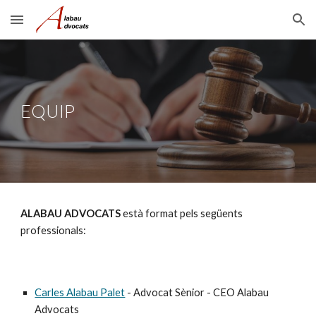
Skip to main content
Skip to navigation
EQUIP
ALABAU ADVOCATS
està format pels següents
professionals:
Carles Alabau Palet
- Advocat Sènior - CEO Alabau
Advocats